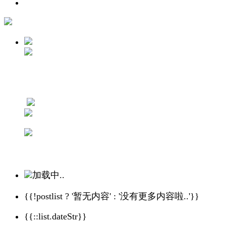
加载中..
{{!postlist ? '暂无内容' : '没有更多内容啦..'}}
{{::list.dateStr}}