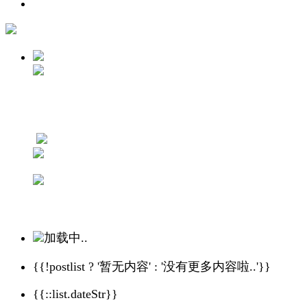
加载中..
{{!postlist ? '暂无内容' : '没有更多内容啦..'}}
{{::list.dateStr}}