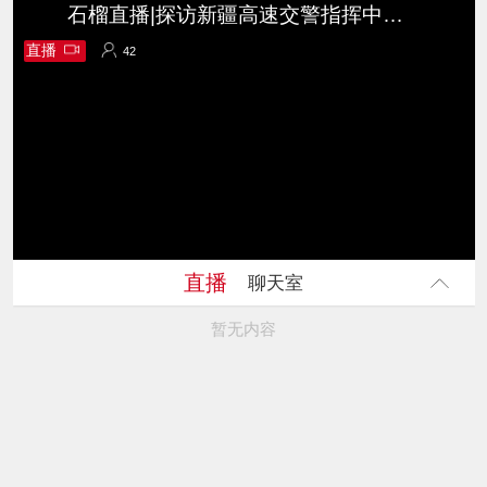
石榴直播|探访新疆高速交警指挥中心 看“智慧大脑”如何调度风雪路
直播
42
42
直播
聊天室
暂无内容