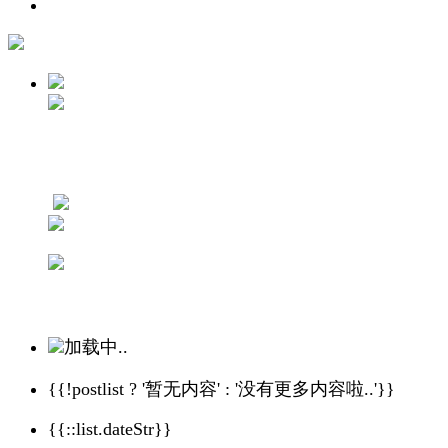
加载中..
{{!postlist ? '暂无内容' : '没有更多内容啦..'}}
{{::list.dateStr}}