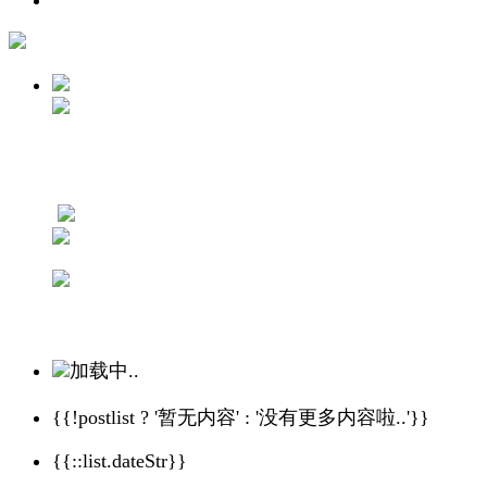
加载中..
{{!postlist ? '暂无内容' : '没有更多内容啦..'}}
{{::list.dateStr}}