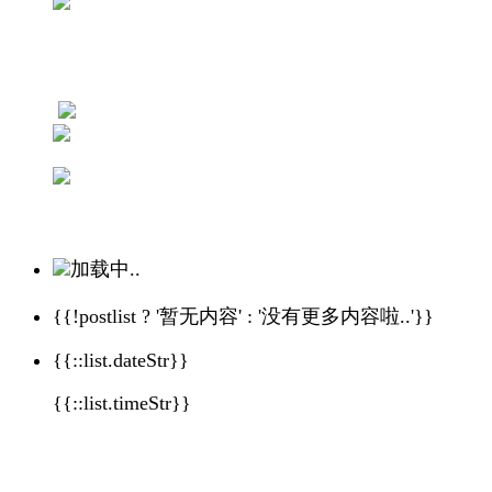
加载中..
{{!postlist ? '暂无内容' : '没有更多内容啦..'}}
{{::list.dateStr}}
{{::list.timeStr}}