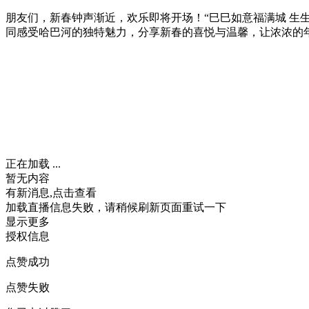
朋友们，新春钟声渐近，欢乐即将开场！“巳巳如意福满城 生生
同感受哈巴河的独特魅力，分享新春的喜悦与温馨，让浓浓的
正在加载 ...
暂无内容
有新消息,点击查看
加载直播信息失败，请稍候刷新页面重试一下
显示更多
授权信息
点赞成功
点赞失败