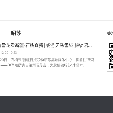
昭苏
关
雪花看新疆·石榴直播|畅游天马雪域 解锁昭...
12-20 10:53
月20日，石榴云/新疆日报联动昭苏县融媒体中心，将前往“天马
”——伊犁哈萨克自治州昭苏县，为您解锁昭苏“冰雪+”。