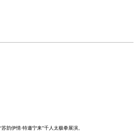
苏韵伊情·特邀宁来”千人太极拳展演。