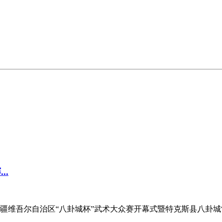
..
维吾尔自治区“八卦城杯”武术大众赛开幕式暨特克斯县八卦城“